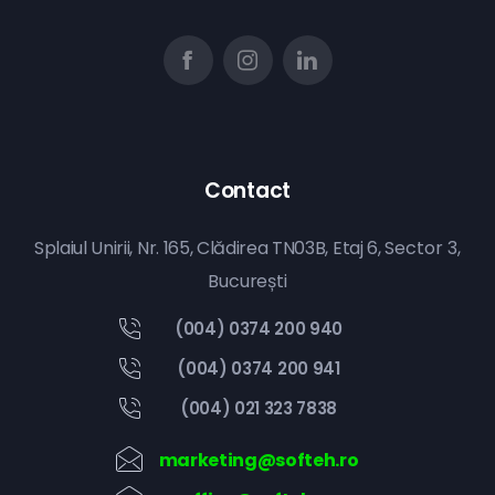
Contact
Splaiul Unirii, Nr. 165, Clădirea TN03B, Etaj 6,
Sector 3,
București
(004) 0374 200 940
(004) 0374 200 941
(004) 021 323 7838
marketing@softeh.ro